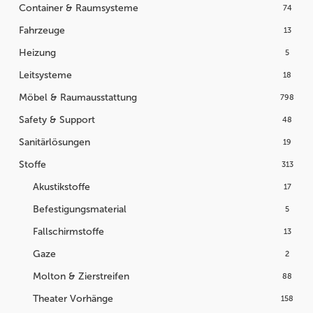
Container & Raumsysteme
74
Fahrzeuge
13
Heizung
5
Leitsysteme
18
Möbel & Raumausstattung
798
Safety & Support
48
Sanitärlösungen
19
Stoffe
313
Akustikstoffe
17
Befestigungsmaterial
5
Fallschirmstoffe
13
Gaze
2
Molton & Zierstreifen
88
Theater Vorhänge
158