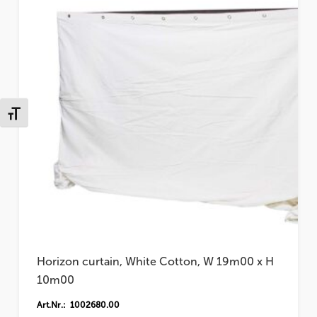
Schrift vergrößern
Horizon curtain, White Cotton, W 19m00 x H
10m00
Art.Nr.: 1002680.00