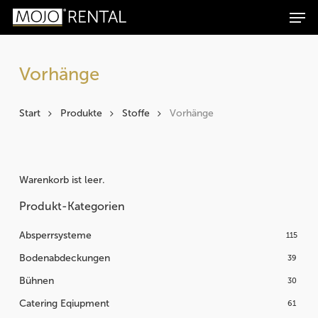
Men
Zum
Zur
Skip
Products
Inhalt
Navigation
to
search
Suchen
springen
springen
main
content
Vorhänge
Start
Produkte
Stoffe
Vorhänge
Warenkorb ist leer.
Produkt-Kategorien
Absperrsysteme
115
Bodenabdeckungen
39
Bühnen
30
Catering Eqiupment
61