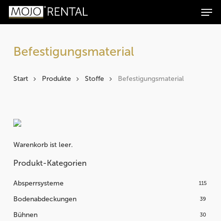
Men
Zum
Zur
Skip
Products
Inhalt
Navigation
to
search
Suchen
springen
springen
main
content
Befestigungsmaterial
Start
Produkte
Stoffe
Befestigungsmaterial
Warenkorb ist leer.
Produkt-Kategorien
Absperrsysteme
115
Bodenabdeckungen
39
Bühnen
30