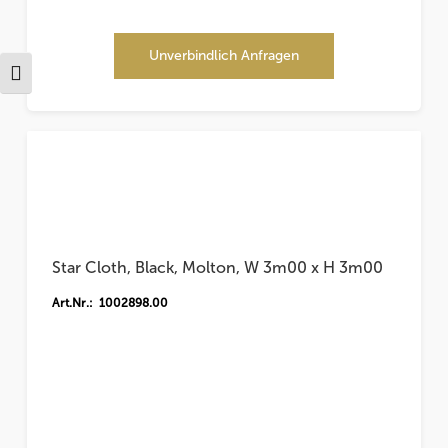
Unverbindlich Anfragen
Schrift vergrößern
Star Cloth, Black, Molton, W 3m00 x H 3m00
Art.Nr.: 1002898.00