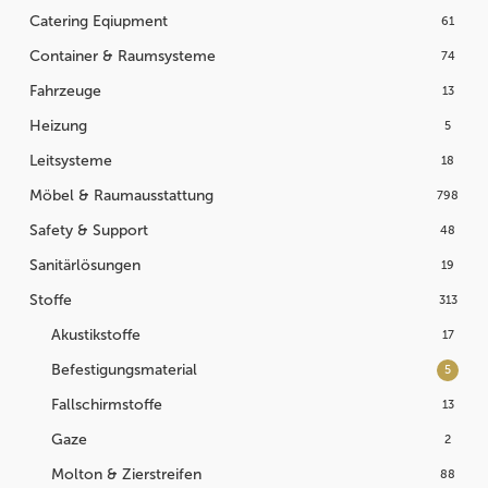
Catering Eqiupment
61
Container & Raumsysteme
74
Fahrzeuge
13
Heizung
5
Leitsysteme
18
Möbel & Raumausstattung
798
Safety & Support
48
Sanitärlösungen
19
Stoffe
313
Akustikstoffe
17
Befestigungsmaterial
5
Fallschirmstoffe
13
Gaze
2
Molton & Zierstreifen
88